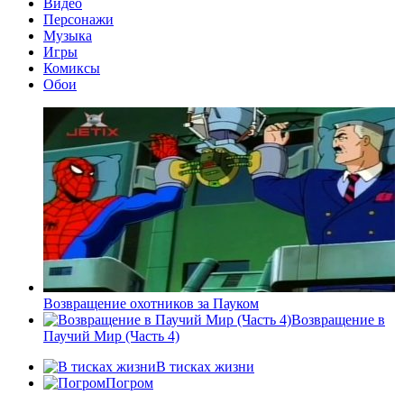
Видео
Персонажи
Музыка
Игры
Комиксы
Обои
Возвращение охотников за Пауком
Возвращение в
Паучий Мир (Часть 4)
В тисках жизни
Погром