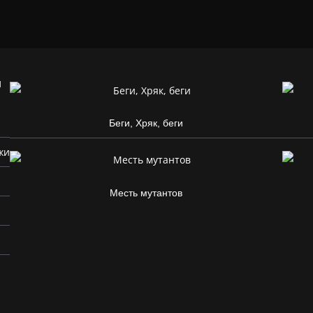
и
Беги, Хряк, беги
жи
Месть мутантов