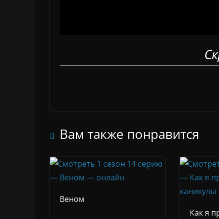
Ск
Вам также понравится
Веном
Как я п