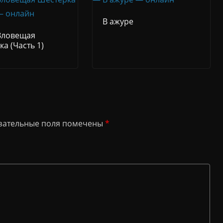
В ажуре
Зловещая
а (Часть 1)
зательные поля помечены
*