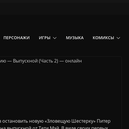
ПЕРСОНАЖИ
ИГРЫ
МУЗЫКА
КОМИКСЫ
в остановить новую «Зловещую Шестерку» Питер
на выпускной от Тети Мэй. В виде своих первых